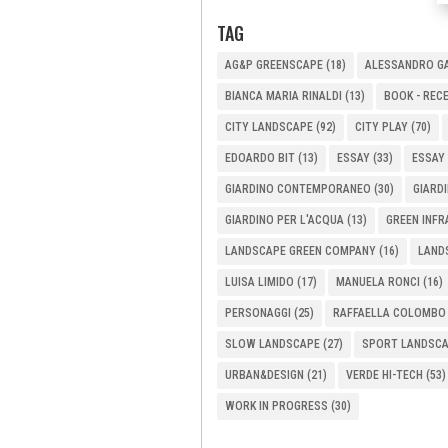
TAG
AG&P GREENSCAPE
(18)
ALESSANDRO GA
BIANCA MARIA RINALDI
(13)
BOOK - REC
CITY LANDSCAPE
(92)
CITY PLAY
(70)
EDOARDO BIT
(13)
ESSAY
(33)
ESSAY 
GIARDINO CONTEMPORANEO
(30)
GIARDI
GIARDINO PER L'ACQUA
(13)
GREEN INF
LANDSCAPE GREEN COMPANY
(16)
LAND
LUISA LIMIDO
(17)
MANUELA RONCI
(16)
PERSONAGGI
(25)
RAFFAELLA COLOMBO
SLOW LANDSCAPE
(27)
SPORT LANDSC
URBAN&DESIGN
(21)
VERDE HI-TECH
(53)
WORK IN PROGRESS
(30)