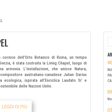
EL
PEL
AR
la cornice dell’Orto Botanico di Roma, un tempo
WO
Svezia, è stata costruita la Living Chapel, luogo di
a armonia. L’installazione, che unisce Natura,
NU
 compositore australiano-canadese Julian Darius
PA
 ecologica, ispirata all’Enciclica Laudato Si’ e
CA
ostenibile delle Nazioni Unite.
BO
Nov
LEGGI DI PIÙ
CI