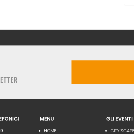
LETTER
EFONICI
MENU
GLI EVENTI
HOME
CITY’SCAP
80