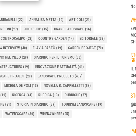
No
WH
BBIANELLI
(22)
ANNALISA METTA
(12)
ARTICOLI
(21)
EV
ENSIONI
(27)
BOOKSHOP
(15)
BRAND LANDSCAPE
(26)
MO
CONTROCAMPO
(23)
COUNTRY GARDEN
(14)
EDITORIALE
(38)
CH
& INTERVIEW
(40)
FLAVIA PASTÒ
(19)
GARDEN PROJECT
(70)
STO
NO NEL CIELO
(28)
GIARDINO PER IL TURISMO
(32)
GR
RASTRUCTURES
(19)
INNOVAZIONE E ATTUALITÀ
(41)
IL
GE
SCAPE PROJECT
(28)
LANDSCAPE PROJECTS
(432)
per
MICHELA DE POLI
(13)
NOVELLA B. CAPPELLETTI
(83)
ST
(19)
RICERCA
(41)
RUBRICA
(13)
RUBRICHE
(77)
@D
APE
(21)
STORIA IN GIARDINO
(39)
TOURISM LANDSCAPE
(19)
una
WATER’SCAPE
(30)
WHEN&WHERE
(25)
per
PA