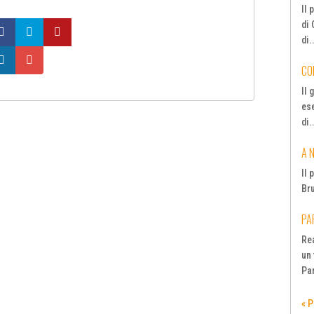
Il 
di 
di.
CO
Il
ese
di.
A 
Il 
Bru
PA
Re
un
Pa
« 