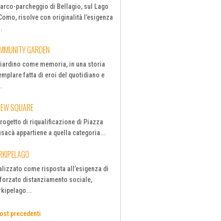
parco-parcheggio di Bellagio, sul Lago
Como, risolve con originalità l’esigenza
..
MMUNITY GARDEN
 giardino come memoria, in una storia
mplare fatta di eroi del quotidiano e
..
NEW SQUARE
progetto di riqualificazione di Piazza
sacà appartiene a quella categoria...
RKIPELAGO
alizzato come risposta all’esigenza di
 forzato distanziamento sociale,
rkipelago...
Post precedenti