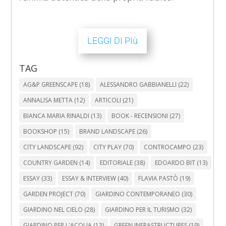
LEGGI DI PIù
TAG
AG&P GREENSCAPE
(18)
ALESSANDRO GABBIANELLI
(22)
ANNALISA METTA
(12)
ARTICOLI
(21)
BIANCA MARIA RINALDI
(13)
BOOK - RECENSIONI
(27)
BOOKSHOP
(15)
BRAND LANDSCAPE
(26)
CITY LANDSCAPE
(92)
CITY PLAY
(70)
CONTROCAMPO
(23)
COUNTRY GARDEN
(14)
EDITORIALE
(38)
EDOARDO BIT
(13)
ESSAY
(33)
ESSAY & INTERVIEW
(40)
FLAVIA PASTÒ
(19)
GARDEN PROJECT
(70)
GIARDINO CONTEMPORANEO
(30)
GIARDINO NEL CIELO
(28)
GIARDINO PER IL TURISMO
(32)
GIARDINO PER L'ACQUA
(13)
GREEN INFRASTRUCTURES
(19)