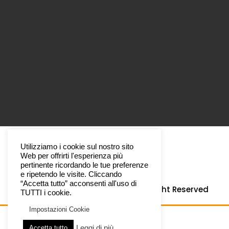
Utilizziamo i cookie sul nostro sito
Web per offrirti l'esperienza più
pertinente ricordando le tue preferenze
e ripetendo le visite. Cliccando
“Accetta tutto” acconsenti all'uso di
Copyright © 2022 –
Paysage
All Right Reserved
TUTTI i cookie.
Impostazioni Cookie
Leggi di più
Accetta tutto