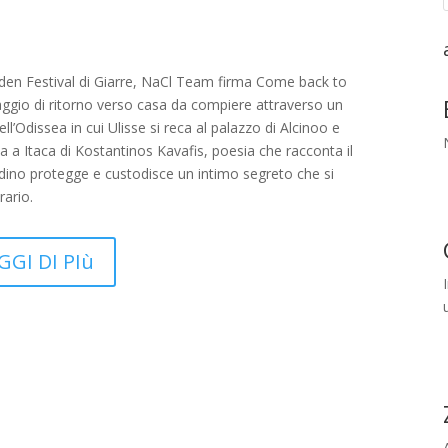
arden Festival di Giarre, NaCl Team firma Come back to
iaggio di ritorno verso casa da compiere attraverso un
ll’Odissea in cui Ulisse si reca al palazzo di Alcinoo e
ia a Itaca di Kostantinos Kavafis, poesia che racconta il
ardino protegge e custodisce un intimo segreto che si
rario.
GGI DI PIù