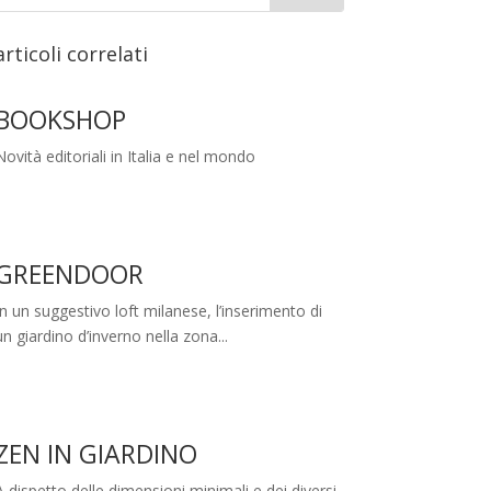
articoli correlati
BOOKSHOP
Novità editoriali in Italia e nel mondo
GREENDOOR
In un suggestivo loft milanese, l’inserimento di
un giardino d’inverno nella zona...
ZEN IN GIARDINO
A dispetto delle dimensioni minimali e dei diversi