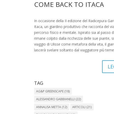
COME BACK TO ITACA
In occasione della II edizione del Radicepura G
Itaca, un giardino produttivo che racconta del v
percorso fisico e mentale. Ispirato sia al passo de
rimane colpito dalla ricchezza delle sue piante, s
viaggio di Ulisse come metafora della vita, il gi
lascerà svelare soltanto dal viaggiatore più teme
LE
TAG
AG&P GREENSCAPE
(18)
ALESSANDRO GABBIANELLI
(22)
ANNALISA METTA
(12)
ARTICOLI
(21)