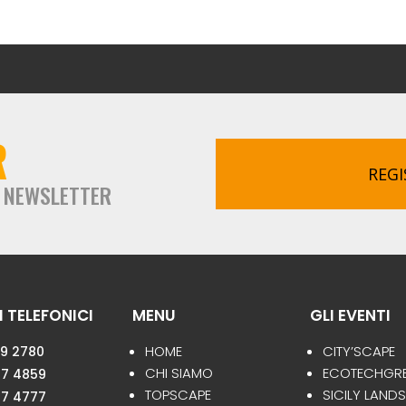
R
REGI
A NEWSLETTER
 TELEFONICI
MENU
GLI EVENTI
HOME
CITY’SCAPE
59 2780
CHI SIAMO
ECOTECHGR
47 4859
TOPSCAPE
SICILY LAND
47 4777