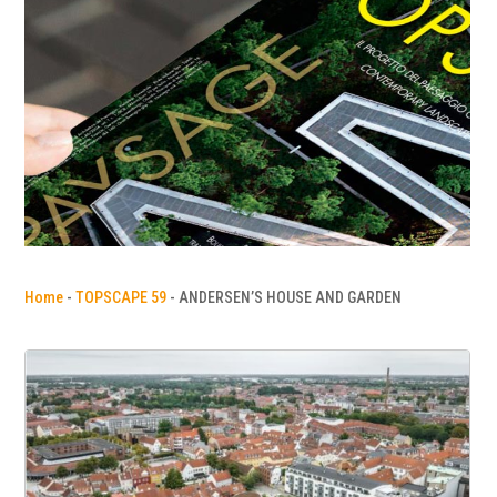
Home
-
TOPSCAPE 59
-
ANDERSEN’S HOUSE AND GARDEN