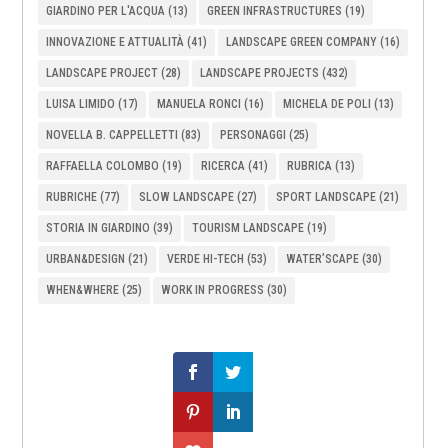
GIARDINO PER L'ACQUA
(13)
GREEN INFRASTRUCTURES
(19)
INNOVAZIONE E ATTUALITÀ
(41)
LANDSCAPE GREEN COMPANY
(16)
LANDSCAPE PROJECT
(28)
LANDSCAPE PROJECTS
(432)
LUISA LIMIDO
(17)
MANUELA RONCI
(16)
MICHELA DE POLI
(13)
NOVELLA B. CAPPELLETTI
(83)
PERSONAGGI
(25)
RAFFAELLA COLOMBO
(19)
RICERCA
(41)
RUBRICA
(13)
RUBRICHE
(77)
SLOW LANDSCAPE
(27)
SPORT LANDSCAPE
(21)
STORIA IN GIARDINO
(39)
TOURISM LANDSCAPE
(19)
URBAN&DESIGN
(21)
VERDE HI-TECH
(53)
WATER’SCAPE
(30)
WHEN&WHERE
(25)
WORK IN PROGRESS
(30)