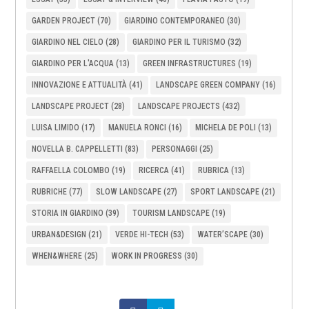
GARDEN PROJECT
(70)
GIARDINO CONTEMPORANEO
(30)
GIARDINO NEL CIELO
(28)
GIARDINO PER IL TURISMO
(32)
GIARDINO PER L'ACQUA
(13)
GREEN INFRASTRUCTURES
(19)
INNOVAZIONE E ATTUALITÀ
(41)
LANDSCAPE GREEN COMPANY
(16)
LANDSCAPE PROJECT
(28)
LANDSCAPE PROJECTS
(432)
LUISA LIMIDO
(17)
MANUELA RONCI
(16)
MICHELA DE POLI
(13)
NOVELLA B. CAPPELLETTI
(83)
PERSONAGGI
(25)
RAFFAELLA COLOMBO
(19)
RICERCA
(41)
RUBRICA
(13)
RUBRICHE
(77)
SLOW LANDSCAPE
(27)
SPORT LANDSCAPE
(21)
STORIA IN GIARDINO
(39)
TOURISM LANDSCAPE
(19)
URBAN&DESIGN
(21)
VERDE HI-TECH
(53)
WATER’SCAPE
(30)
WHEN&WHERE
(25)
WORK IN PROGRESS
(30)