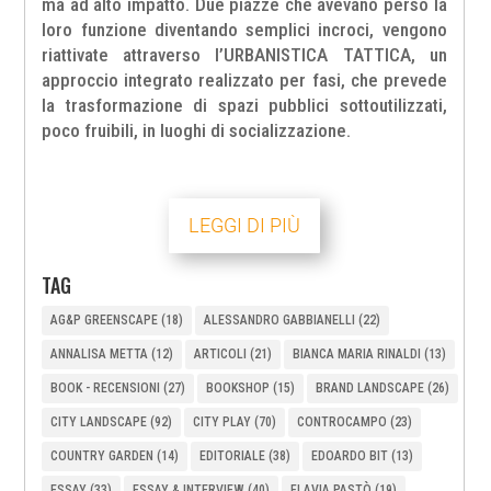
ma ad alto impatto. Due piazze che avevano perso la
loro funzione diventando semplici incroci, vengono
riattivate attraverso l’URBANISTICA TATTICA, un
approccio integrato realizzato per fasi, che prevede
la trasformazione di spazi pubblici sottoutilizzati,
poco fruibili, in luoghi di socializzazione.
LEGGI DI PIÙ
TAG
AG&P GREENSCAPE
(18)
ALESSANDRO GABBIANELLI
(22)
ANNALISA METTA
(12)
ARTICOLI
(21)
BIANCA MARIA RINALDI
(13)
BOOK - RECENSIONI
(27)
BOOKSHOP
(15)
BRAND LANDSCAPE
(26)
CITY LANDSCAPE
(92)
CITY PLAY
(70)
CONTROCAMPO
(23)
COUNTRY GARDEN
(14)
EDITORIALE
(38)
EDOARDO BIT
(13)
ESSAY
(33)
ESSAY & INTERVIEW
(40)
FLAVIA PASTÒ
(19)