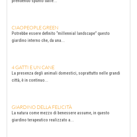
prendendo spunto dalle...
CIAOPEOPLE GREEN
Potrebbe essere definito “millennial landscape” questo
giardino interno che, da una...
4 GATTI E UN CANE
La presenza degli animali domestici, soprattutto nelle grandi
città, è in continuo...
GIARDINO DELLA FELICITÀ
La natura come mezzo di benessere assume, in questo
giardino terapeutico realizzato a...