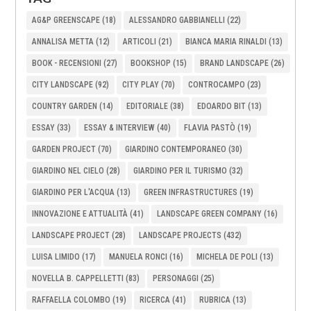
AG&P GREENSCAPE
(18)
ALESSANDRO GABBIANELLI
(22)
ANNALISA METTA
(12)
ARTICOLI
(21)
BIANCA MARIA RINALDI
(13)
BOOK - RECENSIONI
(27)
BOOKSHOP
(15)
BRAND LANDSCAPE
(26)
CITY LANDSCAPE
(92)
CITY PLAY
(70)
CONTROCAMPO
(23)
COUNTRY GARDEN
(14)
EDITORIALE
(38)
EDOARDO BIT
(13)
ESSAY
(33)
ESSAY & INTERVIEW
(40)
FLAVIA PASTÒ
(19)
GARDEN PROJECT
(70)
GIARDINO CONTEMPORANEO
(30)
GIARDINO NEL CIELO
(28)
GIARDINO PER IL TURISMO
(32)
GIARDINO PER L'ACQUA
(13)
GREEN INFRASTRUCTURES
(19)
INNOVAZIONE E ATTUALITÀ
(41)
LANDSCAPE GREEN COMPANY
(16)
LANDSCAPE PROJECT
(28)
LANDSCAPE PROJECTS
(432)
LUISA LIMIDO
(17)
MANUELA RONCI
(16)
MICHELA DE POLI
(13)
NOVELLA B. CAPPELLETTI
(83)
PERSONAGGI
(25)
RAFFAELLA COLOMBO
(19)
RICERCA
(41)
RUBRICA
(13)