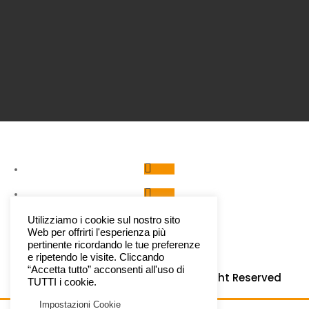
Segui
Segui
Segui
Utilizziamo i cookie sul nostro sito
Web per offrirti l'esperienza più
Segui
pertinente ricordando le tue preferenze
e ripetendo le visite. Cliccando
“Accetta tutto” acconsenti all'uso di
Copyright © 2022 –
Paysage
All Right Reserved
TUTTI i cookie.
Impostazioni Cookie