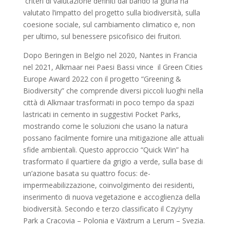
criteri di valutazione definiti dal bando la giuria ha
valutato l’impatto del progetto sulla biodiversità, sulla
coesione sociale, sul cambiamento climatico e, non
per ultimo, sul benessere psicofisico dei fruitori.
Dopo Beringen in Belgio nel 2020, Nantes in Francia
nel 2021, Alkmaar nei Paesi Bassi vince il Green Cities
Europe Award 2022 con il progetto “Greening &
Biodiversity” che comprende diversi piccoli luoghi nella
città di Alkmaar trasformati in poco tempo da spazi
lastricati in cemento in suggestivi Pocket Parks,
mostrando come le soluzioni che usano la natura
possano facilmente fornire una mitigazione alle attuali
sfide ambientali. Questo approccio “Quick Win” ha
trasformato il quartiere da grigio a verde, sulla base di
un’azione basata su quattro focus: de-
impermeabilizzazione, coinvolgimento dei residenti,
inserimento di nuova vegetazione e accoglienza della
biodiversità. Secondo e terzo classificato il Czyżyny
Park a Cracovia – Polonia e Växtrum a Lerum – Svezia.