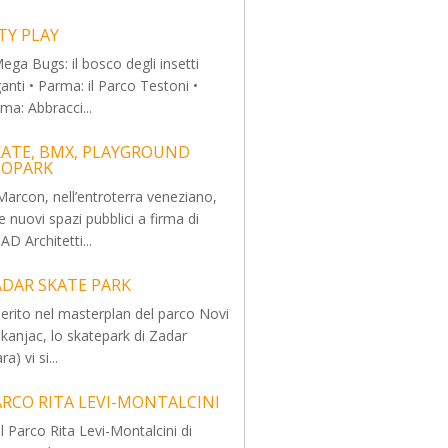
TY PLAY
Mega Bugs: il bosco degli insetti
ganti • Parma: il Parco Testoni •
ma: Abbracci...
KATE, BMX, PLAYGROUND
COPARK
Marcon, nell’entroterra veneziano,
e nuovi spazi pubblici a firma di
AD Architetti...
ADAR SKATE PARK
serito nel masterplan del parco Novi
kanjac, lo skatepark di Zadar
ra) vi si...
ARCO RITA LEVI-MONTALCINI
l Parco Rita Levi-Montalcini di