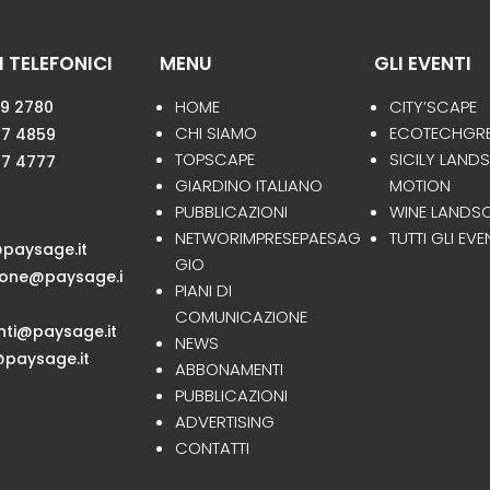
 TELEFONICI
MENU
GLI EVENTI
HOME
CITY’SCAPE
59 2780
CHI SIAMO
ECOTECHGR
47 4859
TOPSCAPE
SICILY LAND
47 4777
GIARDINO ITALIANO
MOTION
PUBBLICAZIONI
WINE LANDS
NETWORIMPRESEPAESAG
TUTTI GLI EVE
paysage.it
GIO
ione@paysage.i
PIANI DI
COMUNICAZIONE
ti@paysage.it
NEWS
paysage.it
ABBONAMENTI
PUBBLICAZIONI
ADVERTISING
CONTATTI