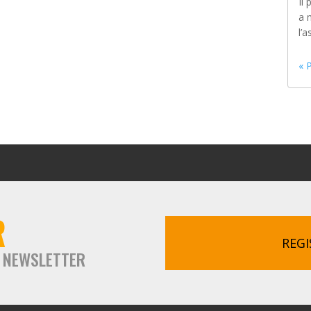
Il
a 
l’a
« 
R
REGI
A NEWSLETTER