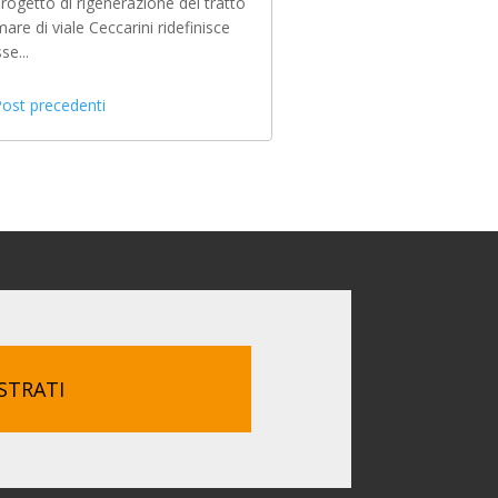
 progetto di rigenerazione del tratto
mare di viale Ceccarini ridefinisce
sse...
Post precedenti
STRATI