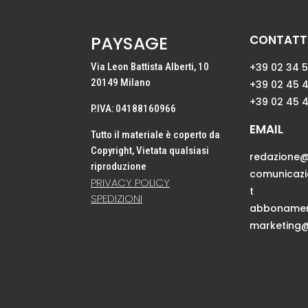
PAYSAGE
CONTATTI
Via Leon Battista Alberti, 10
+39 02 34 
20149 Milano
+39 02 45 
+39 02 45 
P.IVA: 04188160966
EMAIL
Tutto il materiale è coperto da
Copyright, Vietata qualsiasi
redazione@
riproduzione
comunicaz
PRIVACY POLICY
t
SPEDIZIONI
abbonamen
marketing@