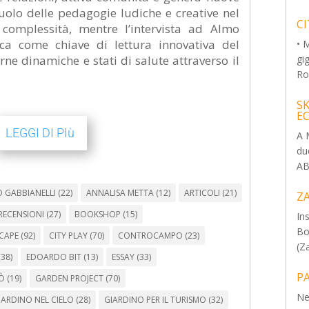
ruolo delle pedagogie ludiche e creative nel
CI
 complessità, mentre l’intervista ad Almo
ica come chiave di lettura innovativa del
• 
gi
rne dinamiche e stati di salute attraverso il
Ro
S
E
LEGGI DI PIù
A 
du
AB
 GABBIANELLI
(22)
ANNALISA METTA
(12)
ARTICOLI
(21)
Z
RECENSIONI
(27)
BOOKSHOP
(15)
In
Bo
CAPE
(92)
CITY PLAY
(70)
CONTROCAMPO
(23)
(Za
38)
EDOARDO BIT
(13)
ESSAY
(33)
P
TÒ
(19)
GARDEN PROJECT
(70)
Ne
IARDINO NEL CIELO
(28)
GIARDINO PER IL TURISMO
(32)