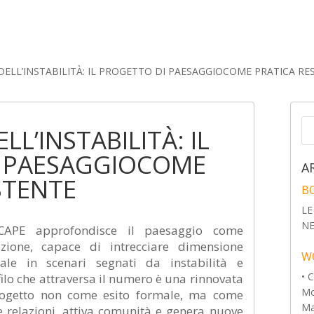
ELL’INSTABILITÀ: IL PROGETTO DI PAESAGGIOCOME PRATICA RE
L’INSTABILITÀ: IL
 PAESAGGIOCOME
A
STENTE
B
LE
N
APE approfondisce il paesaggio come
sizione, capace di intrecciare dimensione
W
rale in scenari segnati da instabilità e
• 
filo che attraversa il numero è una rinnovata
Mo
 progetto non come esito formale, ma come
Mar
e relazioni, attiva comunità e genera nuove