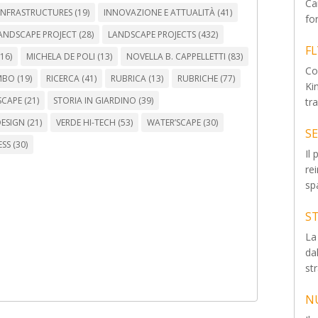
Ca
INFRASTRUCTURES
(19)
INNOVAZIONE E ATTUALITÀ
(41)
fo
ANDSCAPE PROJECT
(28)
LANDSCAPE PROJECTS
(432)
F
16)
MICHELA DE POLI
(13)
NOVELLA B. CAPPELLETTI
(83)
Co
MBO
(19)
RICERCA
(41)
RUBRICA
(13)
RUBRICHE
(77)
Ki
SCAPE
(21)
STORIA IN GIARDINO
(39)
tr
ESIGN
(21)
VERDE HI-TECH
(53)
WATER’SCAPE
(30)
S
ESS
(30)
Il
re
spa
S
La
dal
str
N