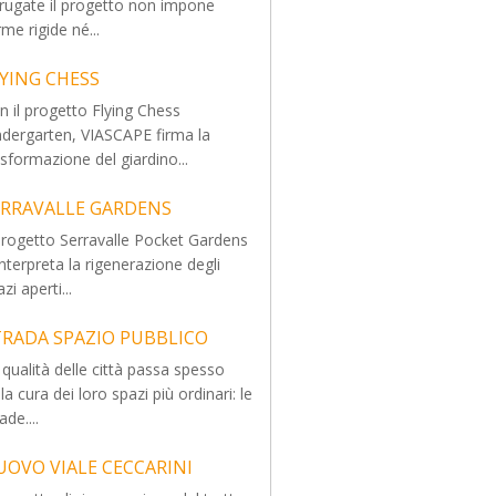
rugate il progetto non impone
rme rigide né...
LYING CHESS
n il progetto Flying Chess
ndergarten, VIASCAPE firma la
asformazione del giardino...
ERRAVALLE GARDENS
 progetto Serravalle Pocket Gardens
interpreta la rigenerazione degli
zi aperti...
TRADA SPAZIO PUBBLICO
 qualità delle città passa spesso
la cura dei loro spazi più ordinari: le
ade....
UOVO VIALE CECCARINI