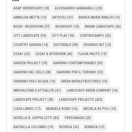
AG&P GREENSCAPE
(18)
ALESSANDRO GABBIANELLI
(22)
ANNALISA METTA
(12)
ARTICOLI
(21)
BIANCA MARIA RINALDI
(13)
BOOK - RECENSIONI
(27)
BOOKSHOP
(15)
BRAND LANDSCAPE
(26)
CITY LANDSCAPE
(92)
CITY PLAY
(70)
CONTROCAMPO
(23)
COUNTRY GARDEN
(14)
EDITORIALE
(38)
EDOARDO BIT
(13)
ESSAY
(33)
ESSAY & INTERVIEW
(40)
FLAVIA PASTÒ
(19)
GARDEN PROJECT
(70)
GIARDINO CONTEMPORANEO
(30)
GIARDINO NEL CIELO
(28)
GIARDINO PER IL TURISMO
(32)
GIARDINO PER L'ACQUA
(13)
GREEN INFRASTRUCTURES
(19)
INNOVAZIONE E ATTUALITÀ
(41)
LANDSCAPE GREEN COMPANY
(16)
LANDSCAPE PROJECT
(28)
LANDSCAPE PROJECTS
(432)
LUISA LIMIDO
(17)
MANUELA RONCI
(16)
MICHELA DE POLI
(13)
NOVELLA B. CAPPELLETTI
(83)
PERSONAGGI
(25)
RAFFAELLA COLOMBO
(19)
RICERCA
(41)
RUBRICA
(13)