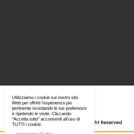
Utilizziamo i cookie sul nostro sito
Web per offrirti l'esperienza più
pertinente ricordando le tue preferenze
e ripetendo le visite. Cliccando
“Accetta tutto” acconsenti all'uso di
Copyright © 2022 –
Paysage
All Right Reserved
TUTTI i cookie.