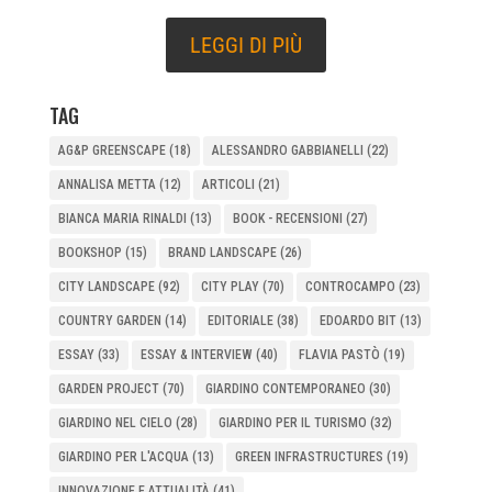
LEGGI DI PIÙ
TAG
AG&P GREENSCAPE
(18)
ALESSANDRO GABBIANELLI
(22)
ANNALISA METTA
(12)
ARTICOLI
(21)
BIANCA MARIA RINALDI
(13)
BOOK - RECENSIONI
(27)
BOOKSHOP
(15)
BRAND LANDSCAPE
(26)
CITY LANDSCAPE
(92)
CITY PLAY
(70)
CONTROCAMPO
(23)
COUNTRY GARDEN
(14)
EDITORIALE
(38)
EDOARDO BIT
(13)
ESSAY
(33)
ESSAY & INTERVIEW
(40)
FLAVIA PASTÒ
(19)
GARDEN PROJECT
(70)
GIARDINO CONTEMPORANEO
(30)
GIARDINO NEL CIELO
(28)
GIARDINO PER IL TURISMO
(32)
GIARDINO PER L'ACQUA
(13)
GREEN INFRASTRUCTURES
(19)
INNOVAZIONE E ATTUALITÀ
(41)