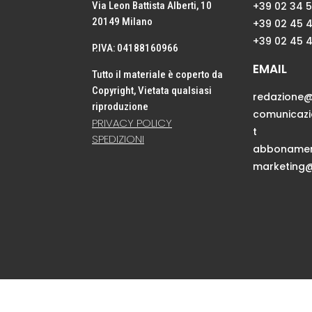
Via Leon Battista Alberti, 10
+39 02 34 
20149 Milano
+39 02 45 
+39 02 45 
P.IVA: 04188160966
EMAIL
Tutto il materiale è coperto da
Copyright, Vietata qualsiasi
redazione@
riproduzione
comunicaz
PRIVACY POLICY
t
SPEDIZIONI
abbonamen
marketing@