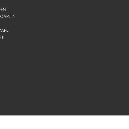
EEN
SCAPE IN
CAPE
NTI