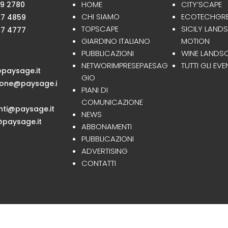
HOME
CITY’SCAPE
59 2780
CHI SIAMO
ECOTECHGR
47 4859
TOPSCAPE
SICILY LAND
47 4777
GIARDINO ITALIANO
MOTION
PUBBLICAZIONI
WINE LANDS
NETWORIMPRESEPAESAG
TUTTI GLI EVE
paysage.it
GIO
ione@paysage.i
PIANI DI
COMUNICAZIONE
ti@paysage.it
NEWS
paysage.it
ABBONAMENTI
PUBBLICAZIONI
ADVERTISING
CONTATTI