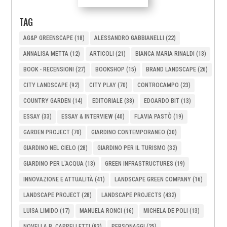
TAG
AG&P GREENSCAPE
(18)
ALESSANDRO GABBIANELLI
(22)
ANNALISA METTA
(12)
ARTICOLI
(21)
BIANCA MARIA RINALDI
(13)
BOOK - RECENSIONI
(27)
BOOKSHOP
(15)
BRAND LANDSCAPE
(26)
CITY LANDSCAPE
(92)
CITY PLAY
(70)
CONTROCAMPO
(23)
COUNTRY GARDEN
(14)
EDITORIALE
(38)
EDOARDO BIT
(13)
ESSAY
(33)
ESSAY & INTERVIEW
(40)
FLAVIA PASTÒ
(19)
GARDEN PROJECT
(70)
GIARDINO CONTEMPORANEO
(30)
GIARDINO NEL CIELO
(28)
GIARDINO PER IL TURISMO
(32)
GIARDINO PER L'ACQUA
(13)
GREEN INFRASTRUCTURES
(19)
INNOVAZIONE E ATTUALITÀ
(41)
LANDSCAPE GREEN COMPANY
(16)
LANDSCAPE PROJECT
(28)
LANDSCAPE PROJECTS
(432)
LUISA LIMIDO
(17)
MANUELA RONCI
(16)
MICHELA DE POLI
(13)
NOVELLA B. CAPPELLETTI
(83)
PERSONAGGI
(25)