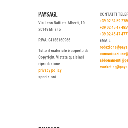
PAYSAGE
CONTATTI TELE
+39 02 34 59 278
Via Leon Battista Alberti, 10
+39 02 45 47 485
20149 Milano
+39 02 45 47 477
P.IVA: 04188160966
EMAIL
redazione@paysa
Tutto il materiale è coperto da
comunicazione@
Copyright, Vietata qualsiasi
abbonamenti@pa
riproduzione
marketing@paysa
privacy policy
spedizioni