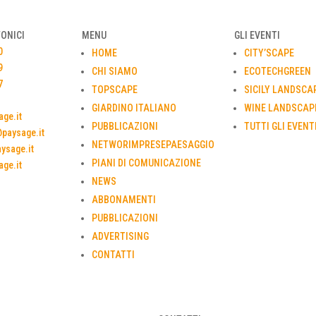
FONICI
MENU
GLI EVENTI
0
HOME
CITY’SCAPE
9
CHI SIAMO
ECOTECHGREEN
7
TOPSCAPE
SICILY LANDSCA
GIARDINO ITALIANO
WINE LANDSCAP
ge.it
PUBBLICAZIONI
TUTTI GLI EVENT
paysage.it
NETWORIMPRESEPAESAGGIO
ysage.it
PIANI DI COMUNICAZIONE
ge.it
NEWS
ABBONAMENTI
PUBBLICAZIONI
ADVERTISING
CONTATTI