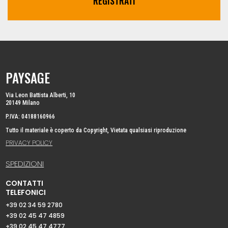
REGISTRATI
PAYSAGE
Via Leon Battista Alberti, 10
20149 Milano
P.IVA: 04188160966
Tutto il materiale è coperto da Copyright, Vietata qualsiasi riproduzione
PRIVACY POLICY
SPEDIZIONI
CONTATTI
TELEFONICI
+39 02 34 59 2780
+39 02 45 47 4859
+39 02 45 47 4777