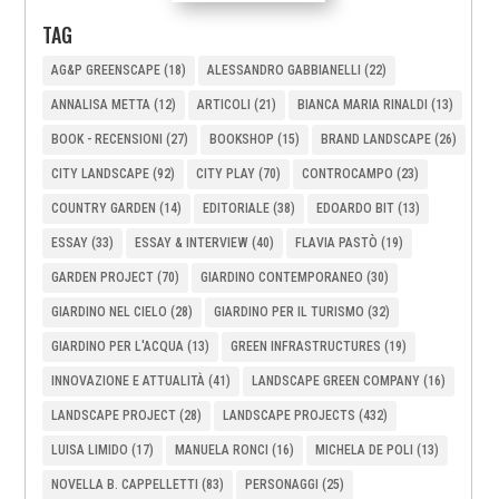
TAG
AG&P GREENSCAPE
(18)
ALESSANDRO GABBIANELLI
(22)
ANNALISA METTA
(12)
ARTICOLI
(21)
BIANCA MARIA RINALDI
(13)
BOOK - RECENSIONI
(27)
BOOKSHOP
(15)
BRAND LANDSCAPE
(26)
CITY LANDSCAPE
(92)
CITY PLAY
(70)
CONTROCAMPO
(23)
COUNTRY GARDEN
(14)
EDITORIALE
(38)
EDOARDO BIT
(13)
ESSAY
(33)
ESSAY & INTERVIEW
(40)
FLAVIA PASTÒ
(19)
GARDEN PROJECT
(70)
GIARDINO CONTEMPORANEO
(30)
GIARDINO NEL CIELO
(28)
GIARDINO PER IL TURISMO
(32)
GIARDINO PER L'ACQUA
(13)
GREEN INFRASTRUCTURES
(19)
INNOVAZIONE E ATTUALITÀ
(41)
LANDSCAPE GREEN COMPANY
(16)
LANDSCAPE PROJECT
(28)
LANDSCAPE PROJECTS
(432)
LUISA LIMIDO
(17)
MANUELA RONCI
(16)
MICHELA DE POLI
(13)
NOVELLA B. CAPPELLETTI
(83)
PERSONAGGI
(25)