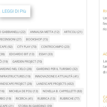
LEGGI DI PIù
R
Un
l’
ric
 GABBIANELLI
(22)
ANNALISA METTA
(12)
ARTICOLI
(21)
RECENSIONI
(27)
BOOKSHOP
(15)
SCAPE
(92)
CITY PLAY
(70)
CONTROCAMPO
(23)
A
(38)
EDOARDO BIT
(13)
ESSAY
(33)
La
TÒ
(19)
GARDEN PROJECT
(70)
l’
IARDINO NEL CIELO
(28)
GIARDINO PER IL TURISMO
(32)
di
INFRASTRUCTURES
(19)
INNOVAZIONE E ATTUALITÀ
(41)
ANDSCAPE PROJECT
(28)
LANDSCAPE PROJECTS
(432)
16)
MICHELA DE POLI
(13)
NOVELLA B. CAPPELLETTI
(83)
C
MBO
(19)
RICERCA
(41)
RUBRICA
(13)
RUBRICHE
(77)
C
SCAPE
(21)
STORIA IN GIARDINO
(39)