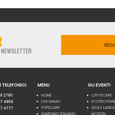
R
REGI
A NEWSLETTER
 TELEFONICI
MENU
GLI EVENTI
HOME
CITY’SCAPE
59 2780
CHI SIAMO
ECOTECHGR
47 4859
TOPSCAPE
SICILY LAND
47 4777
GIARDINO ITALIANO
MOTION