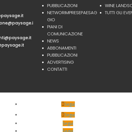
PUBBLICAZIONI
WINE LANDS
NETWORIMPRESEPAESAG
TUTTI GLI EVE
paysage.it
GIO
ione@paysage.i
PIANI DI
COMUNICAZIONE
ti@paysage.it
NEWS
paysage.it
ABBONAMENTI
PUBBLICAZIONI
ADVERTISING
CONTATTI
Segui
Segui
Segui
Segui