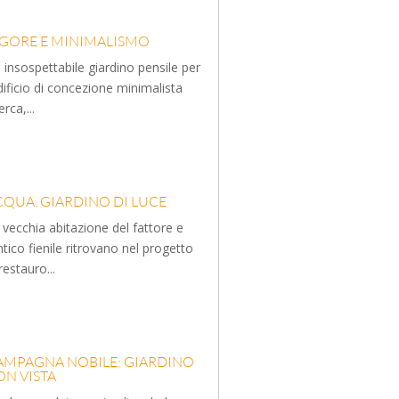
IGORE E MINIMALISMO
 insospettabile giardino pensile per
edificio di concezione minimalista
erca,...
CQUA. GIARDINO DI LUCE
 vecchia abitazione del fattore e
antico fienile ritrovano nel progetto
 restauro...
AMPAGNA NOBILE: GIARDINO
ON VISTA