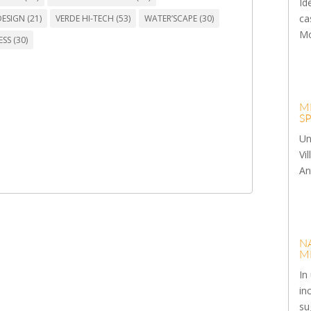
Id
ca
ESIGN
(21)
VERDE HI-TECH
(53)
WATER’SCAPE
(30)
Mon
ESS
(30)
M
S
Un
Vi
An
N
M
In
in
su