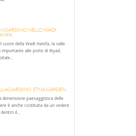
N GIARDINO NELLO WADI
ANIFA
l cuore della Wadi Hanifa, la valle
ù importante alle porte di Riyad,
itale...
ILLAGIARDINO. ETNA GARDEN
a dimensione paesaggistica delle
ere è anche costituita da un vedere
dentro il...