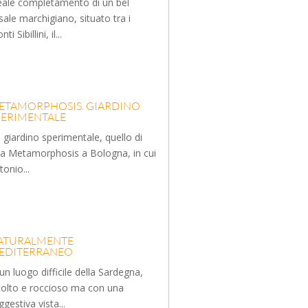
eale completamento di un bel
sale marchigiano, situato tra i
ti Sibillini, il...
ETAMORPHOSIS. GIARDINO
PERIMENTALE
 giardino sperimentale, quello di
lla Metamorphosis a Bologna, in cui
tonio...
ATURALMENTE
EDITERRANEO
 un luogo difficile della Sardegna,
colto e roccioso ma con una
ggestiva vista...