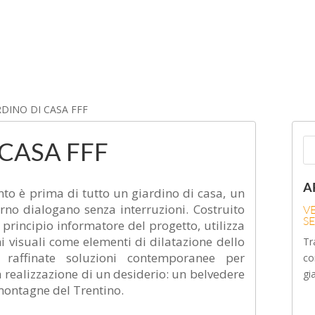
RDINO DI CASA FFF
CASA FFF
A
nto è prima di tutto un giardino di casa, un
terno dialogano senza interruzioni. Costruito
V
S
principio informatore del progetto, utilizza
oni visuali come elementi di dilatazione dello
Tr
e raffinate soluzioni contemporanee per
co
 realizzazione di un desiderio: un belvedere
gi
 montagne del Trentino.